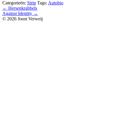
Categorieën:
Strip
Tags:
Autobio
Bericht
←
Hersenkrabbels
Against Identity
→
navigatie
© 2026 Joost Verweij