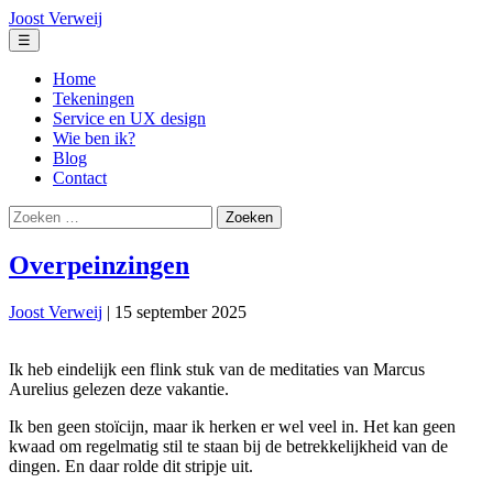
Ga
Joost Verweij
naar
Menu
☰
de
inhoud
Home
Tekeningen
Service en UX design
Wie ben ik?
Blog
Contact
Zoeken
naar:
Overpeinzingen
Joost Verweij
|
15 september 2025
Ik heb eindelijk een flink stuk van de meditaties van Marcus
Aurelius gelezen deze vakantie.
Ik ben geen stoïcijn, maar ik herken er wel veel in. Het kan geen
kwaad om regelmatig stil te staan bij de betrekkelijkheid van de
dingen. En daar rolde dit stripje uit.