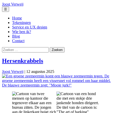
Ga
Joost Verweij
naar
Menu
☰
de
inhoud
Home
Tekeningen
Service en UX design
Wie ben ik?
Blog
Contact
Zoeken
naar:
Hersenkrabbels
Joost Verweij
|
12 augustus 2025