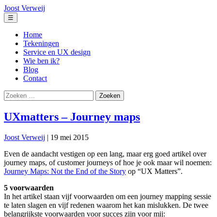
Ga
Joost Verweij
naar
Menu
☰
de
inhoud
Home
Tekeningen
Service en UX design
Wie ben ik?
Blog
Contact
Zoeken
naar:
UXmatters – Journey maps
Joost Verweij
|
19 mei 2015
Even de aandacht vestigen op een lang, maar erg goed artikel over
journey maps, of customer journeys of hoe je ook maar wil noemen:
Journey Maps: Not the End of the Story
op “UX Matters”.
5 voorwaarden
In het artikel staan vijf voorwaarden om een journey mapping sessie
te laten slagen en vijf redenen waarom het kan mislukken. De twee
belangrijkste voorwaarden voor succes zijn voor mij: