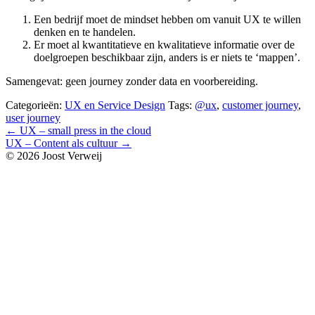
Een bedrijf moet de mindset hebben om vanuit UX te willen
denken en te handelen.
Er moet al kwantitatieve en kwalitatieve informatie over de
doelgroepen beschikbaar zijn, anders is er niets te ‘mappen’.
Samengevat: geen journey zonder data en voorbereiding.
Categorieën:
UX en Service Design
Tags:
@ux
,
customer journey
,
user journey
Bericht
←
UX – small press in the cloud
UX – Content als cultuur
→
navigatie
© 2026 Joost Verweij