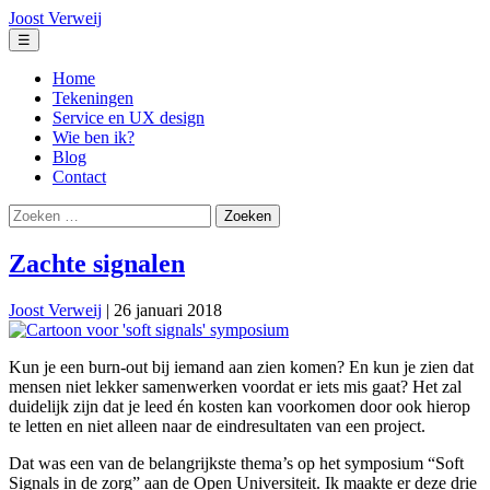
Ga
Joost Verweij
naar
Menu
☰
de
inhoud
Home
Tekeningen
Service en UX design
Wie ben ik?
Blog
Contact
Zoeken
naar:
Zachte signalen
Joost Verweij
|
26 januari 2018
Kun je een burn-out bij iemand aan zien komen? En kun je zien dat
mensen niet lekker samenwerken voordat er iets mis gaat? Het zal
duidelijk zijn dat je leed én kosten kan voorkomen door ook hierop
te letten en niet alleen naar de eindresultaten van een project.
Dat was een van de belangrijkste thema’s op het symposium “Soft
Signals in de zorg” aan de Open Universiteit. Ik maakte er deze drie