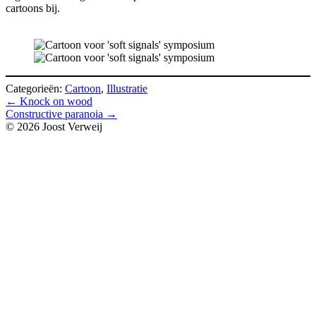
cartoons bij.
Categorieën:
Cartoon
,
Illustratie
Bericht
←
Knock on wood
Constructive paranoia
→
navigatie
© 2026 Joost Verweij