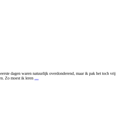
rste dagen waren natuurlijk overdonderend, maar ik pak het toch vrij s
UX
en. Zo moest ik leren
…
–
Vakjargon
leren