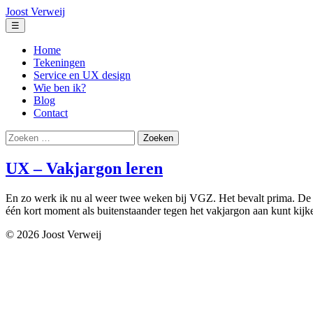
Ga
Joost Verweij
naar
Menu
☰
de
inhoud
Home
Tekeningen
Service en UX design
Wie ben ik?
Blog
Contact
Zoeken
naar:
UX – Vakjargon leren
En zo werk ik nu al weer twee weken bij VGZ. Het bevalt prima. De ee
één kort moment als buitenstaander tegen het vakjargon aan kunt kijk
© 2026 Joost Verweij