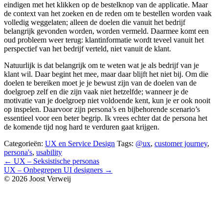
eindigen met het klikken op de bestelknop van de applicatie. Maar
de context van het zoeken en de reden om te bestellen worden vaak
volledig weggelaten; alleen de doelen die vanuit het bedrijf
belangrijk gevonden worden, worden vermeld. Daarmee komt een
oud probleem weer terug: klantinformatie wordt teveel vanuit het
perspectief van het bedrijf verteld, niet vanuit de klant.
Natuurlijk is dat belangrijk om te weten wat je als bedrijf van je
klant wil. Daar begint het mee, maar daar blijft het niet bij. Om die
doelen te bereiken moet je je bewust zijn van de doelen van de
doelgroep zelf en die zijn vaak niet hetzelfde; wanneer je de
motivatie van je doelgroep niet voldoende kent, kun je er ook nooit
op inspelen. Daarvoor zijn persona’s en bijbehorende scenario’s
essentieel voor een beter begrip. Ik vrees echter dat de persona het
de komende tijd nog hard te verduren gaat krijgen.
Categorieën:
UX en Service Design
Tags:
@ux
,
customer journey
,
persona's
,
usability
Bericht
←
UX – Seksistische personas
UX – Onbegrepen UI designers
→
navigatie
© 2026 Joost Verweij