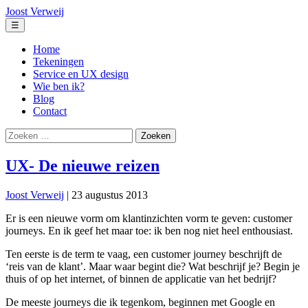
Ga
Joost Verweij
naar
Menu
☰
de
inhoud
Home
Tekeningen
Service en UX design
Wie ben ik?
Blog
Contact
Zoeken
naar:
UX- De nieuwe reizen
Joost Verweij
|
23 augustus 2013
Er is een nieuwe vorm om klantinzichten vorm te geven: customer
journeys. En ik geef het maar toe: ik ben nog niet heel enthousiast.
Ten eerste is de term te vaag, een customer journey beschrijft de
‘reis van de klant’. Maar waar begint die? Wat beschrijf je? Begin je
thuis of op het internet, of binnen de applicatie van het bedrijf?
De meeste journeys die ik tegenkom, beginnen met Google en