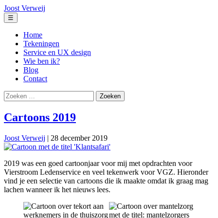
Ga
Joost Verweij
naar
Menu
☰
de
inhoud
Home
Tekeningen
Service en UX design
Wie ben ik?
Blog
Contact
Zoeken
naar:
Cartoons 2019
Joost Verweij
|
28 december 2019
2019 was een goed cartoonjaar voor mij met opdrachten voor
Vierstroom Ledenservice en veel tekenwerk voor VGZ. Hieronder
vind je een selectie van cartoons die ik maakte omdat ik graag mag
lachen wanneer ik het nieuws lees.