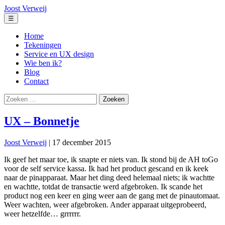
Ga
Joost Verweij
naar
Menu
☰
de
inhoud
Home
Tekeningen
Service en UX design
Wie ben ik?
Blog
Contact
Zoeken
naar:
UX – Bonnetje
Joost Verweij
|
17 december 2015
Ik geef het maar toe, ik snapte er niets van. Ik stond bij de AH toGo
voor de self service kassa. Ik had het product gescand en ik keek
naar de pinapparaat. Maar het ding deed helemaal niets; ik wachtte
en wachtte, totdat de transactie werd afgebroken. Ik scande het
product nog een keer en ging weer aan de gang met de pinautomaat.
Weer wachten, weer afgebroken. Ander apparaat uitgeprobeerd,
weer hetzelfde… grrrrrr.