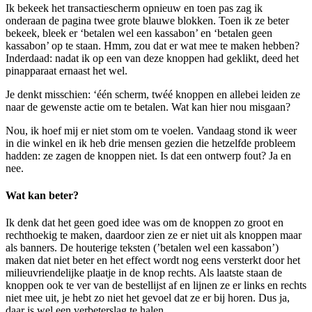
Ik bekeek het transactiescherm opnieuw en toen pas zag ik
onderaan de pagina twee grote blauwe blokken. Toen ik ze beter
bekeek, bleek er ‘betalen wel een kassabon’ en ‘betalen geen
kassabon’ op te staan. Hmm, zou dat er wat mee te maken hebben?
Inderdaad: nadat ik op een van deze knoppen had geklikt, deed het
pinapparaat ernaast het wel.
Je denkt misschien: ‘één scherm, twéé knoppen en allebei leiden ze
naar de gewenste actie om te betalen. Wat kan hier nou misgaan?
Nou, ik hoef mij er niet stom om te voelen. Vandaag stond ik weer
in die winkel en ik heb drie mensen gezien die hetzelfde probleem
hadden: ze zagen de knoppen niet. Is dat een ontwerp fout? Ja en
nee.
Wat kan beter?
Ik denk dat het geen goed idee was om de knoppen zo groot en
rechthoekig te maken, daardoor zien ze er niet uit als knoppen maar
als banners. De houterige teksten (’betalen wel een kassabon’)
maken dat niet beter en het effect wordt nog eens versterkt door het
milieuvriendelijke plaatje in de knop rechts. Als laatste staan de
knoppen ook te ver van de bestellijst af en lijnen ze er links en rechts
niet mee uit, je hebt zo niet het gevoel dat ze er bij horen. Dus ja,
daar is wel een verbeterslag te halen