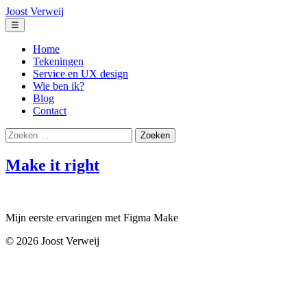
Ga
Joost Verweij
naar
Menu
☰
de
inhoud
Home
Tekeningen
Service en UX design
Wie ben ik?
Blog
Contact
Zoeken
naar:
Make it right
Mijn eerste ervaringen met Figma Make
© 2026 Joost Verweij