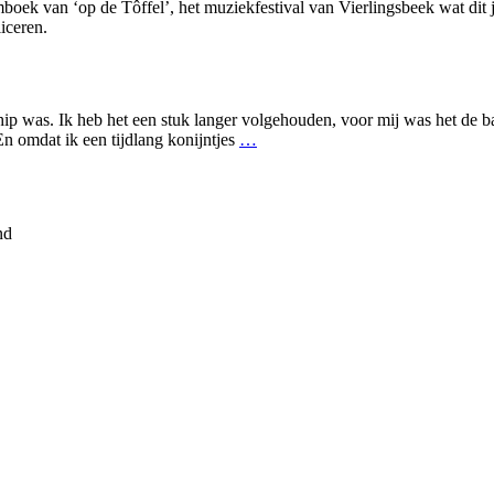
boek van ‘op de Tôffel’, het muziekfestival van Vierlingsbeek wat dit j
iceren.
ip was. Ik heb het een stuk langer volgehouden, voor mij was het de b
The
n omdat ik een tijdlang konijntjes
…
Steve
Wynn
Rabbit
project
nd