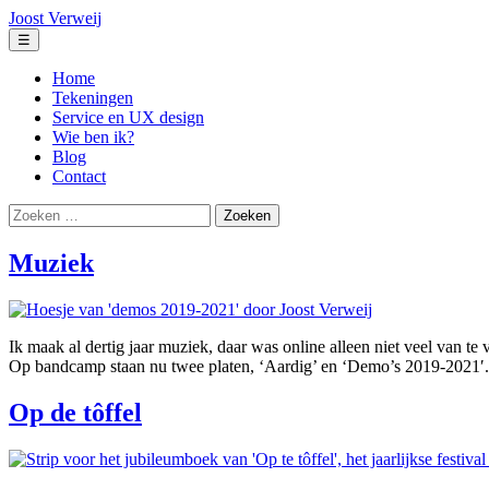
Ga
Joost Verweij
naar
Menu
☰
de
inhoud
Home
Tekeningen
Service en UX design
Wie ben ik?
Blog
Contact
Zoeken
naar:
Muziek
Ik maak al dertig jaar muziek, daar was online alleen niet veel van te 
Op bandcamp staan nu twee platen, ‘Aardig’ en ‘Demo’s 2019-2021′.
Op de tôffel