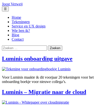
Ga
Joost Verweij
naar
Menu
☰
de
inhoud
Home
Tekeningen
Service en UX design
Wie ben ik?
Blog
Contact
Zoeken
naar:
Luminis onboarding uitgave
Voor Luminis maakte ik dit voorjaar 20 tekeningen voor het
onboarding boekje voor nieuwe collega’s.
Luminis – Migratie naar de cloud