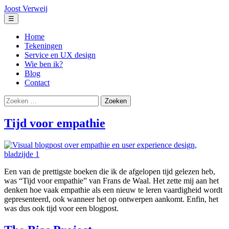
Ga
Joost Verweij
naar
Menu
☰
de
inhoud
Home
Tekeningen
Service en UX design
Wie ben ik?
Blog
Contact
Zoeken
naar:
Tijd voor empathie
Een van de prettigste boeken die ik de afgelopen tijd gelezen heb,
was “Tijd voor empathie” van Frans de Waal. Het zette mij aan het
denken hoe vaak empathie als een nieuw te leren vaardigheid wordt
gepresenteerd, ook wanneer het op ontwerpen aankomt. Enfin, het
was dus ook tijd voor een blogpost.